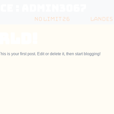
ce :
admin3067
NO LIMIT 26
LANDES 
rld!
This is your first post. Edit or delete it, then start blogging!