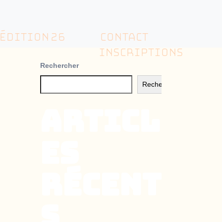
ÉDITION 26
CONTACT
INSCRIPTIONS
Rechercher
Rechercher
Articl
es
récent
s