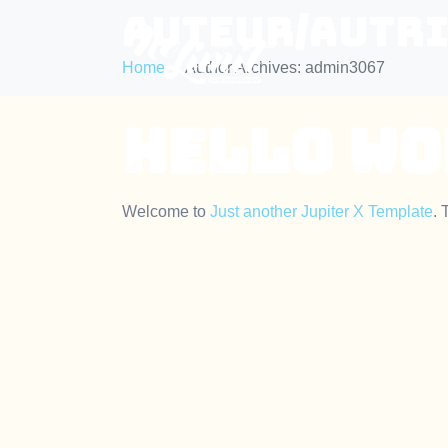
Auteur/autri
Home
Author Archives: admin3067
Hello wo
Welcome to
Just another Jupiter X Template
. 